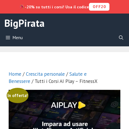
OFF20
-20% su tutti i corsi! Usa il codice
Vai
BigPirata
al
contenuto
Menu
Home
/
Crescita personale
/
Salute e
Benessere
/ Tutti i Corsi AI Play – FitnessX
In offerta!