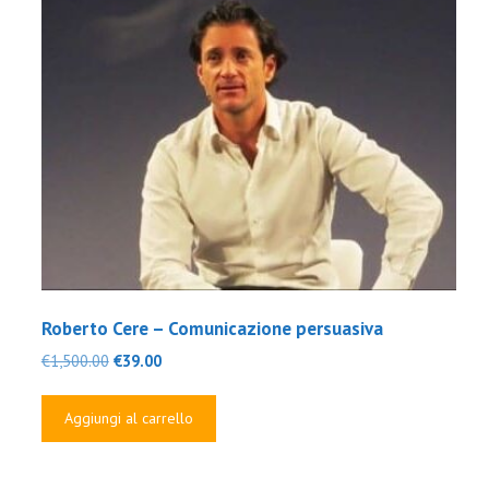
Roberto Cere – Comunicazione persuasiva
Il
Il
€
1,500.00
€
39.00
prezzo
prezzo
originale
attuale
Aggiungi al carrello
era:
è:
€1,500.00.
€39.00.