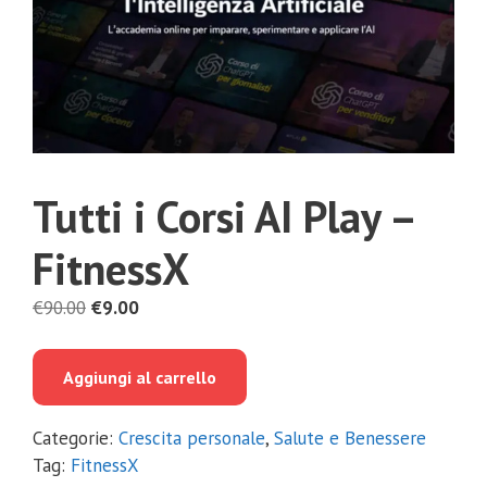
Tutti i Corsi AI Play –
FitnessX
Il
Il
€
90.00
€
9.00
prezzo
prezzo
originale
attuale
Aggiungi al carrello
era:
è:
€90.00.
€9.00.
Categorie:
Crescita personale
,
Salute e Benessere
Tag:
FitnessX