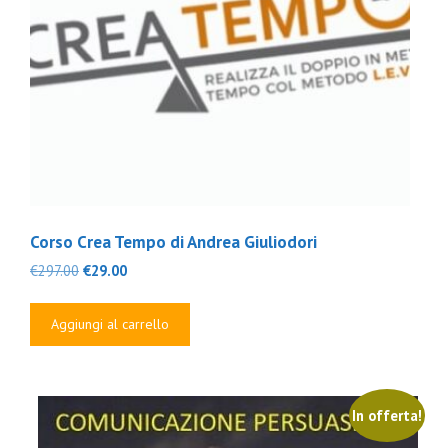
Corso Crea Tempo di Andrea Giuliodori
Il
Il
€
297.00
€
29.00
prezzo
prezzo
originale
attuale
Aggiungi al carrello
era:
è:
€297.00.
€29.00.
In offerta!