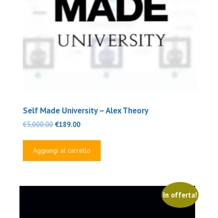
Self Made University – Alex Theory
Il
Il
€
5,000.00
€
189.00
prezzo
prezzo
originale
attuale
Aggiungi al carrello
era:
è:
€5,000.00.
€189.00.
In offerta!