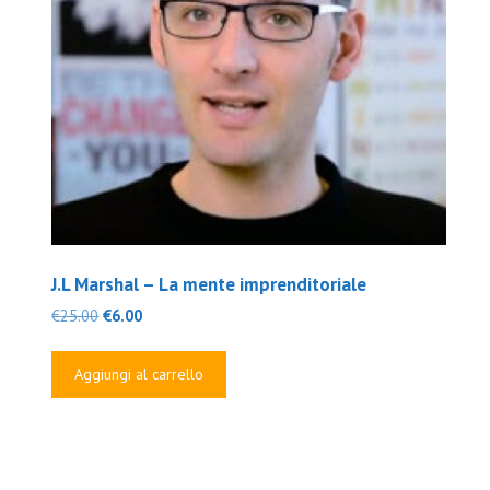
J.L Marshal – La mente imprenditoriale
Il
Il
€
25.00
€
6.00
prezzo
prezzo
originale
attuale
Aggiungi al carrello
era:
è:
€25.00.
€6.00.