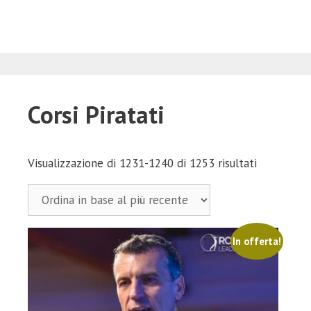
Corsi Piratati
Ordina
Visualizzazione di 1231-1240 di 1253 risultati
in
base
al
più
In offerta!
recente