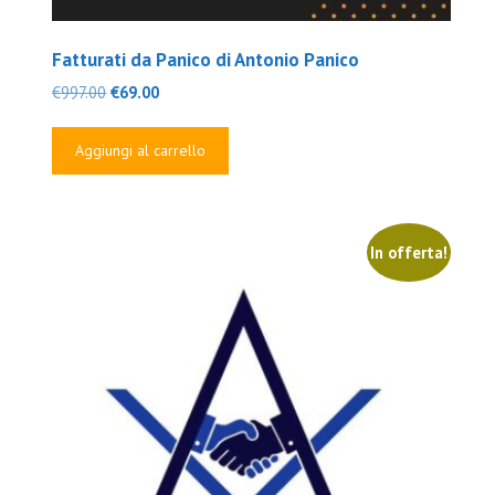
Fatturati da Panico di Antonio Panico
Il
Il
€
997.00
€
69.00
prezzo
prezzo
originale
attuale
Aggiungi al carrello
era:
è:
€997.00.
€69.00.
In offerta!