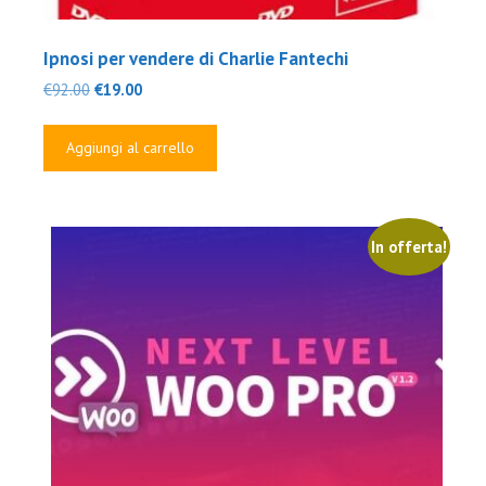
Ipnosi per vendere di Charlie Fantechi
Il
Il
€
92.00
€
19.00
prezzo
prezzo
originale
attuale
Aggiungi al carrello
era:
è:
€92.00.
€19.00.
In offerta!