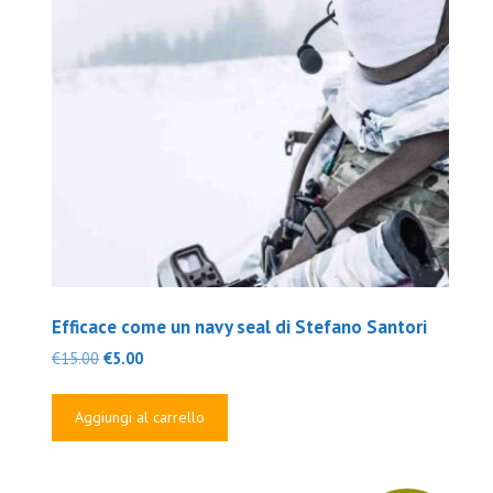
Efficace come un navy seal di Stefano Santori
Il
Il
€
15.00
€
5.00
prezzo
prezzo
originale
attuale
Aggiungi al carrello
era:
è:
€15.00.
€5.00.