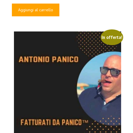
prezzo
prezzo
originale
attuale
Aggiungi al carrello
era:
è:
€147.00.
€37.00.
In offerta!