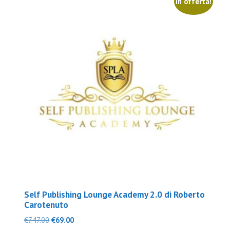
In offerta!
Self Publishing Lounge Academy 2.0 di Roberto
Carotenuto
Il
Il
€
747.00
€
69.00