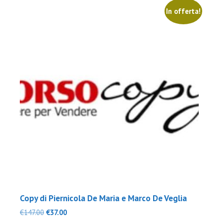
In offerta!
Copy di Piernicola De Maria e Marco De Veglia
Il
Il
€
147.00
€
37.00