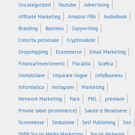
Uncategorized
Youtube
Advertising
Affiliate Marketing
Amazon FBA
AudioBook
Branding
Business
Copywriting
Crescita personale
Cryptovalute
Dropshipping
Ecommerce
Email Marketing
Finanza/Investimenti
Fiscalità
Grafica
Immobiliare
Imparare lingue
InfoBusiness
Informatica
Instagram
Marketing
Network Marketing
Pack
PNL
premium
Private label (ecommerce)
Salute e Benessere
Scommesse
Seduzione
Self Publishing
Seo
SMM Social Media Marketing
Social Network