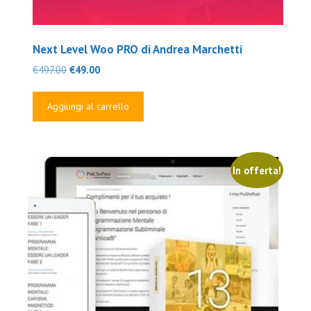
Next Level Woo PRO di Andrea Marchetti
Il
Il
€
497.00
€
49.00
prezzo
prezzo
originale
attuale
Aggiungi al carrello
era:
è:
€497.00.
€49.00.
In offerta!