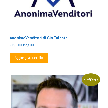
AnonimaVenditori di Gio Talente
Il
Il
€
195.00
€
29.00
prezzo
prezzo
originale
attuale
Aggiungi al carrello
era:
è:
€195.00.
€29.00.
In offerta!