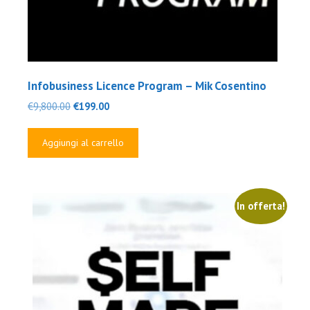
Infobusiness Licence Program – Mik Cosentino
Il
Il
€
9,800.00
€
199.00
prezzo
prezzo
originale
attuale
Aggiungi al carrello
era:
è:
€9,800.00.
€199.00.
In offerta!