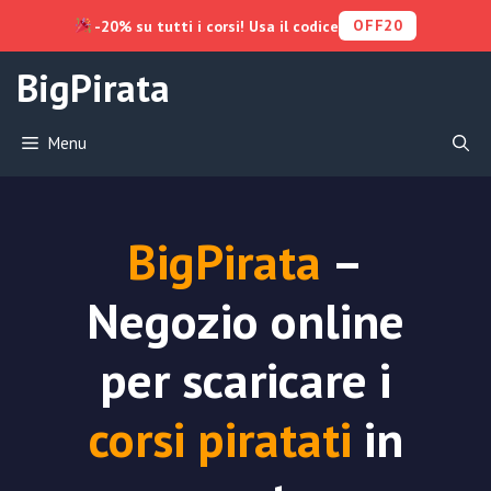
OFF20
-20% su tutti i corsi! Usa il codice
Vai
BigPirata
al
contenuto
Menu
BigPirata
–
Negozio online
per scaricare i
corsi piratati
in