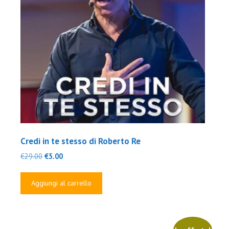
Credi in te stesso di Roberto Re
Il
Il
€
29.00
€
5.00
prezzo
prezzo
originale
attuale
Aggiungi al carrello
era:
è:
€29.00.
€5.00.