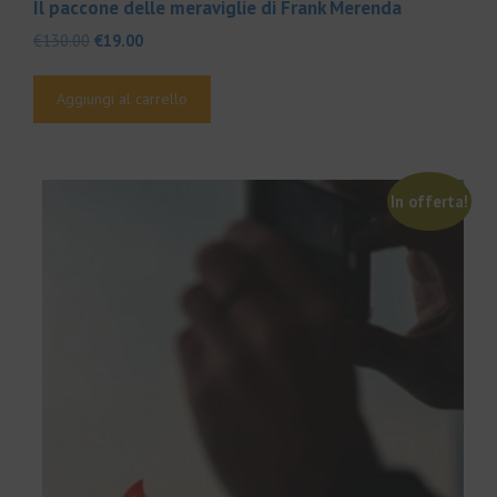
Il paccone delle meraviglie di Frank Merenda
Il
Il
€
130.00
€
19.00
prezzo
prezzo
originale
attuale
Aggiungi al carrello
era:
è:
€130.00.
€19.00.
In offerta!