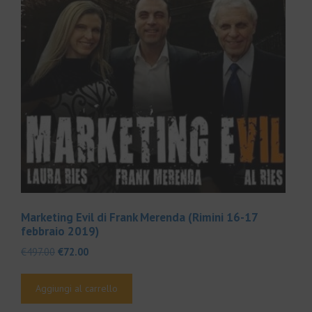
Marketing Evil di Frank Merenda (Rimini 16-17
febbraio 2019)
Il
Il
€
497.00
€
72.00
prezzo
prezzo
originale
attuale
Aggiungi al carrello
era:
è:
€497.00.
€72.00.