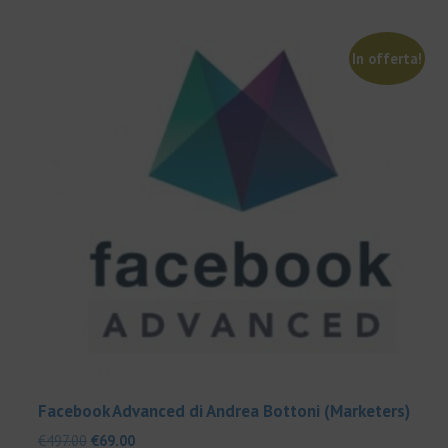
In offerta!
Facebook Advanced di Andrea Bottoni (Marketers)
Il
Il
€
497.00
€
69.00