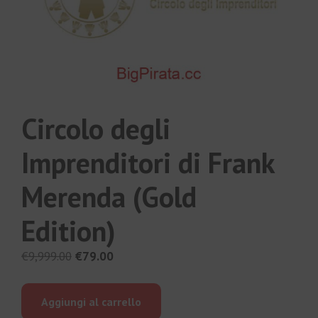
Circolo degli
Imprenditori di Frank
Merenda (Gold
Edition)
Il
Il
€
9,999.00
€
79.00
prezzo
prezzo
originale
attuale
Aggiungi al carrello
era:
è: