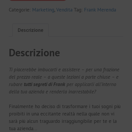
€9,999.00.
€79.00.
Categorie:
Marketing
,
Vendita
Tag:
Frank Merenda
Descrizione
Descrizione
Ti piacerebbe imbucarti e assistere – per una frazione
del prezzo reale – a queste lezioni a porte chiuse – e
rubare
tutti segreti di Frank
per applicarli all’interno
della tua azienda e renderla inarrestabile?
Finalmente ho deciso di trasformare i tuoi sogni più
proibiti in una eccitante realtà nella quale non vi
sarà più alcun traguardo irraggiungibile per te e la
tua azienda…