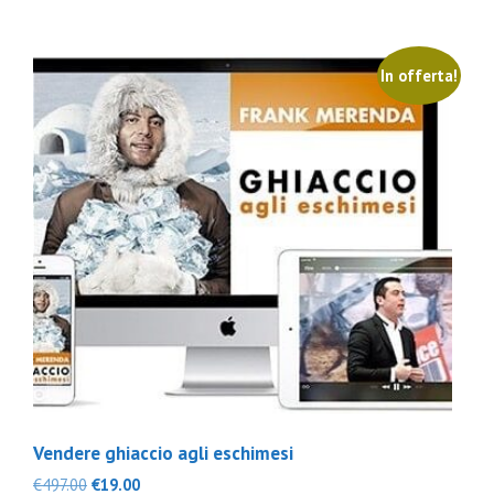
€467.00.
€39.00.
In offerta!
Vendere ghiaccio agli eschimesi
Il
Il
€
497.00
€
19.00