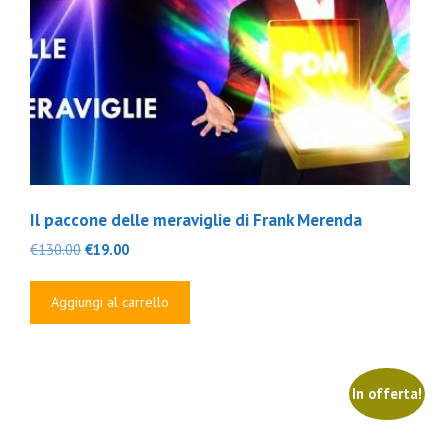
Il paccone delle meraviglie di Frank Merenda
Il
Il
€
130.00
€
19.00
prezzo
prezzo
originale
attuale
Aggiungi al carrello
era:
è:
€130.00.
€19.00.
In offerta!