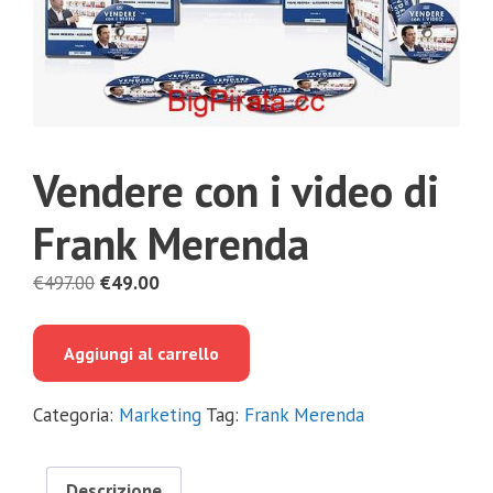
Vendere con i video di
Frank Merenda
Il
Il
€
497.00
€
49.00
prezzo
prezzo
originale
attuale
Aggiungi al carrello
era:
è:
€497.00.
€49.00.
Categoria:
Marketing
Tag:
Frank Merenda
Descrizione