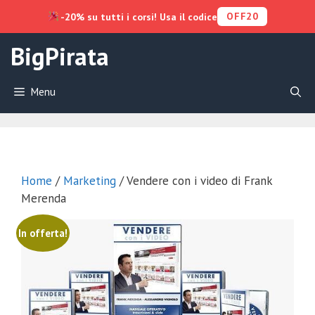
OFF20
-20% su tutti i corsi! Usa il codice
Vai
BigPirata
al
contenuto
Menu
Home
/
Marketing
/ Vendere con i video di Frank
Merenda
In offerta!