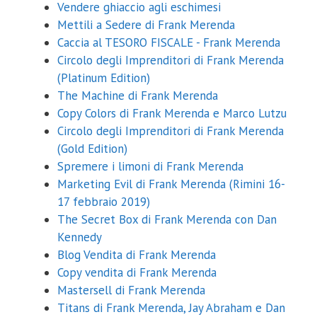
Vendere ghiaccio agli eschimesi
Inserisci sotto la tua email e riceverai il coupon con uno sconto del
Mettili a Sedere di Frank Merenda
20% su qualsiasi corso.
Caccia al TESORO FISCALE - Frank Merenda
Circolo degli Imprenditori di Frank Merenda
(Platinum Edition)
The Machine di Frank Merenda
Inviami il coupon
Copy Colors di Frank Merenda e Marco Lutzu
Circolo degli Imprenditori di Frank Merenda
Non mi interessa
(Gold Edition)
Spremere i limoni di Frank Merenda
La tua email non verrà comunicata a nessuno e per
Marketing Evil di Frank Merenda (Rimini 16-
nessuna ragione.
17 febbraio 2019)
The Secret Box di Frank Merenda con Dan
Kennedy
Blog Vendita di Frank Merenda
Copy vendita di Frank Merenda
Mastersell di Frank Merenda
Titans di Frank Merenda, Jay Abraham e Dan