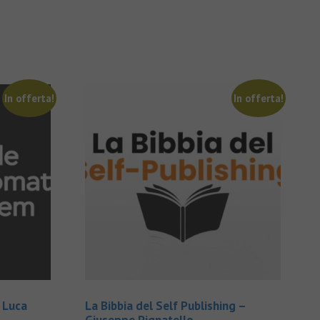
In offerta!
In offerta!
 Luca
La Bibbia del Self Publishing –
Giuseppe Pignatello