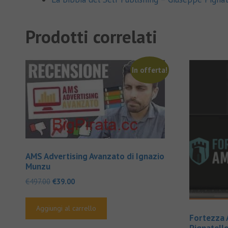
Prodotti correlati
In offerta!
AMS Advertising Avanzato di Ignazio
Munzu
Il
Il
€
497.00
€
39.00
prezzo
prezzo
originale
attuale
Aggiungi al carrello
era:
è:
Fortezza 
€497.00.
€39.00.
Pignatell