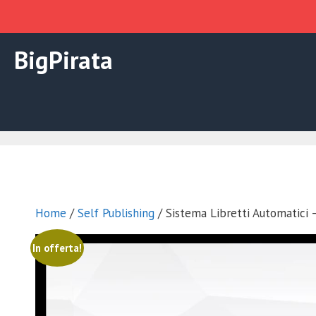
Vai
BigPirata
al
contenuto
Home
/
Self Publishing
/ Sistema Libretti Automatici 
In offerta!