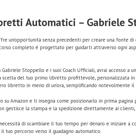
ibretti Automatici – Gabriele S
offre un’opportunità senza precedenti per creare una fonte di
to corso completo è progettato per guidarti attraverso ogni as
 Gabriele Stoppello e i suoi Coach Ufficiali, avrai accesso a
a scelta del tuo primo libretto profittevole, personalizzata in 
intero libretto in meno di un’ora, semplificando notevolmente il
bro su Amazon e ti insegna come posizionarlo in prima pagina 
zon gestisce la stampa e la spedizione direttamente ai client
a necessità di scambiare il tuo tempo per denaro e iniziare a c
a il tuo percorso verso il guadagno automatico.