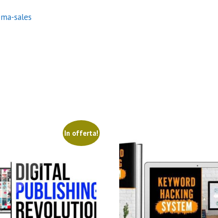
ema-sales
In offerta!