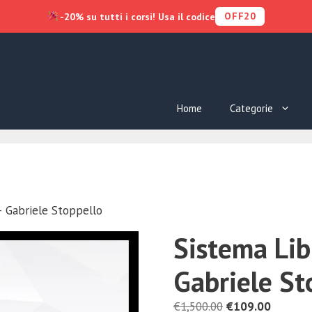
OFF20
-20% su tutti i corsi! Usa il codice
Home
Categorie
– Gabriele Stoppello
Sistema Lib
Gabriele St
Il
Il
€
1,500.00
€
109.00