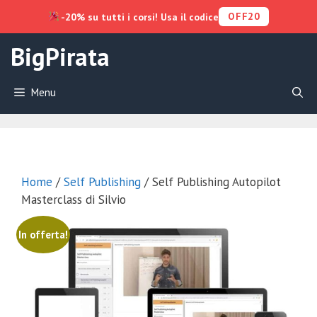
OFF20
-20% su tutti i corsi! Usa il codice
Vai
BigPirata
al
contenuto
Menu
Home
/
Self Publishing
/ Self Publishing Autopilot
Masterclass di Silvio
In offerta!