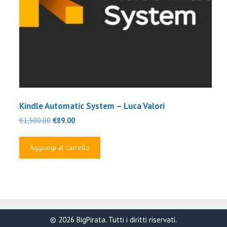
Kindle Automatic System – Luca Valori
Il
Il
€
1,500.00
€
89.00
prezzo
prezzo
originale
attuale
Aggiungi al carrello
era:
è:
€1,500.00.
€89.00.
© 2026 BigPirata. Tutti i diritti riservati.