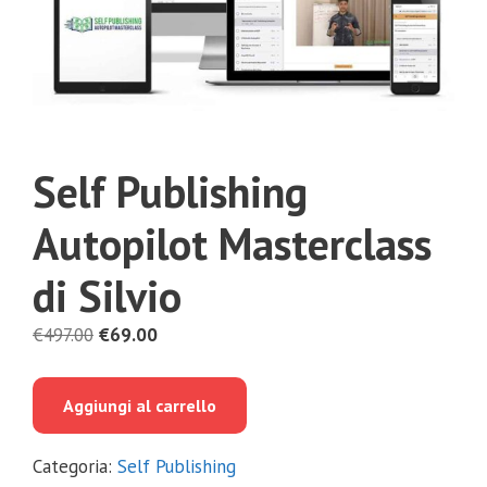
Self Publishing
Autopilot Masterclass
di Silvio
Il
Il
€
497.00
€
69.00
prezzo
prezzo
originale
attuale
Aggiungi al carrello
era:
è:
€497.00.
€69.00.
Categoria:
Self Publishing