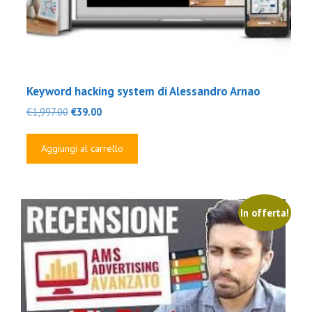
Keyword hacking system di Alessandro Arnao
Il
Il
€
1,997.00
€
39.00
prezzo
prezzo
originale
attuale
Aggiungi al carrello
era:
è:
€1,997.00.
€39.00.
In offerta!