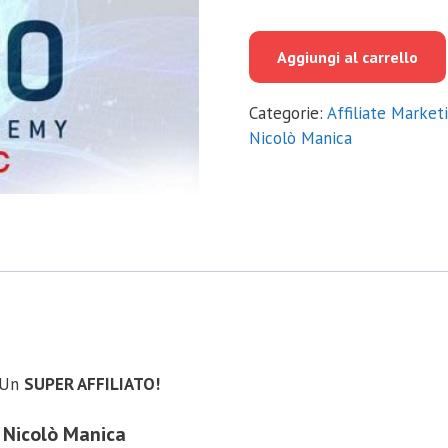
prezzo
prezzo
originale
attuale
Aggiungi al carrello
era:
è:
€997.00.
€40.00.
Categorie:
Affiliate Market
Nicolò Manica
 Un
SUPER AFFILIATO!
, Nicolò Manica