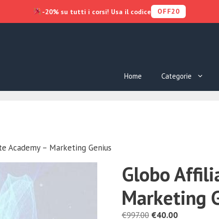
OFF20
-20% su tutti i corsi! Usa il codice
Home
Categorie
ate Academy – Marketing Genius
Globo Affil
Marketing 
Il
Il
€
997.00
€
40.00