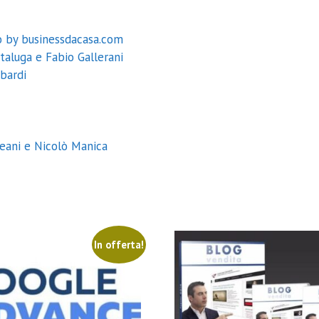
ò by businessdacasa.com
taluga e Fabio Gallerani
bardi
reani e Nicolò Manica
In offerta!