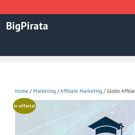
Vai
BigPirata
al
contenuto
Home
/
Marketing
/
Affiliate Marketing
/ Globo Affili
In offerta!