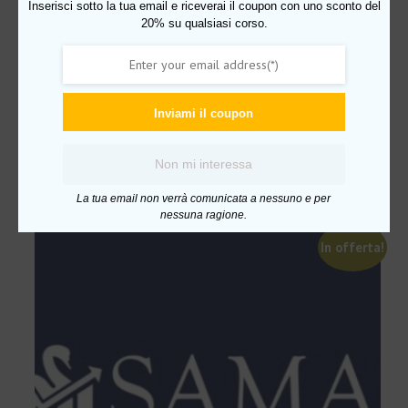
Inserisci sotto la tua email e riceverai il coupon con uno sconto del
20% su qualsiasi corso.
Corso Ichimoku PriceAction di Riccardo Zago
Il
Il
Inviami il coupon
€
599.00
€
42.00
prezzo
prezzo
originale
attuale
Aggiungi al carrello
Non mi interessa
era:
è:
€599.00.
€42.00.
La tua email non verrà comunicata a nessuno e per
nessuna ragione.
In offerta!