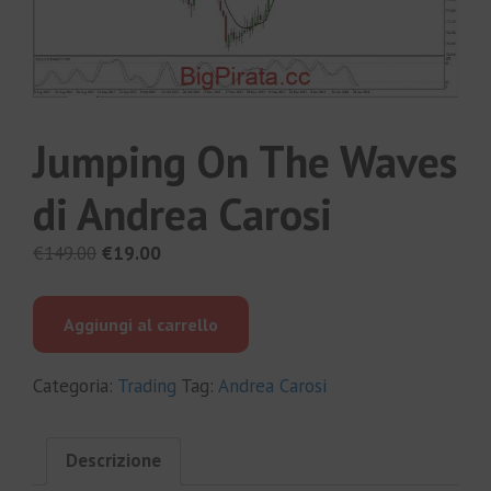
Jumping On The Waves
di Andrea Carosi
Il
Il
€
149.00
€
19.00
prezzo
prezzo
originale
attuale
Aggiungi al carrello
era:
è:
€149.00.
€19.00.
Categoria:
Trading
Tag:
Andrea Carosi
Descrizione