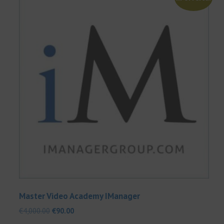
Master Video Academy IManager
Il
Il
€
4,000.00
€
90.00
prezzo
prezzo