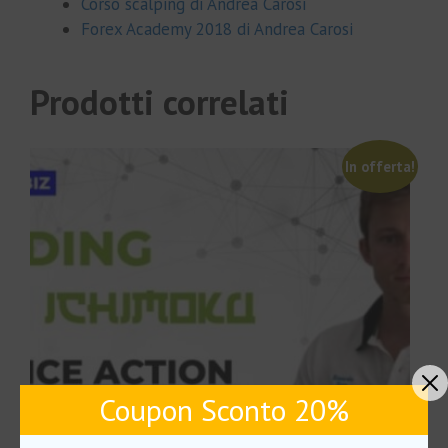
Corso scalping di Andrea Carosi
Forex Academy 2018 di Andrea Carosi
Prodotti correlati
In offerta!
Coupon Sconto 20%