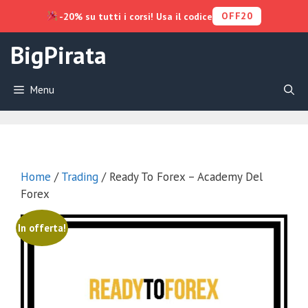
OFF20
-20% su tutti i corsi! Usa il codice
Vai
BigPirata
al
contenuto
Menu
Home
/
Trading
/ Ready To Forex – Academy Del
Forex
In offerta!