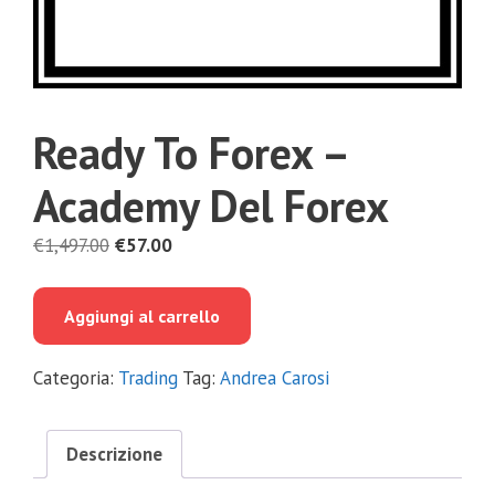
Ready To Forex –
Academy Del Forex
Il
Il
€
1,497.00
€
57.00
prezzo
prezzo
originale
attuale
Aggiungi al carrello
era:
è:
€1,497.00.
€57.00.
Categoria:
Trading
Tag:
Andrea Carosi
Descrizione