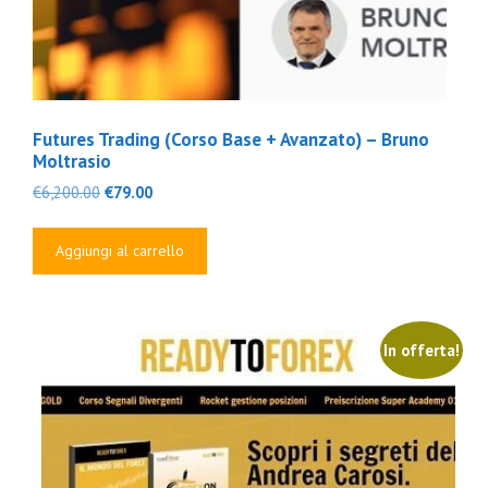
Futures Trading (Corso Base + Avanzato) – Bruno
Moltrasio
Il
Il
€
6,200.00
€
79.00
prezzo
prezzo
originale
attuale
Aggiungi al carrello
era:
è:
€6,200.00.
€79.00.
In offerta!