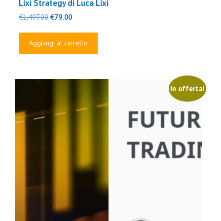
Lixi Strategy di Luca Lixi
Il
Il
€
1,497.00
€
79.00
prezzo
prezzo
originale
attuale
Aggiungi al carrello
era:
è:
€1,497.00.
€79.00.
In offerta!