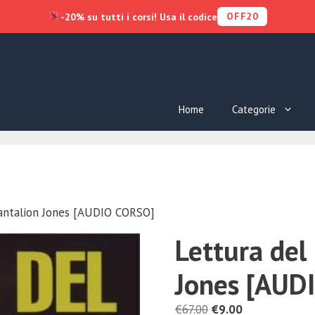
OFF20
-20% su tutti i corsi! Usa il codice
Home
Categorie
Dantalion Jones [AUDIO CORSO]
Lettura del
Jones [AUD
Il
Il
€
67.00
€
9.00