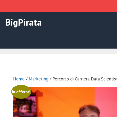
Vai
BigPirata
al
contenuto
Home
/
Marketing
/ Percorso di Carriera Data Scienti
In offerta!