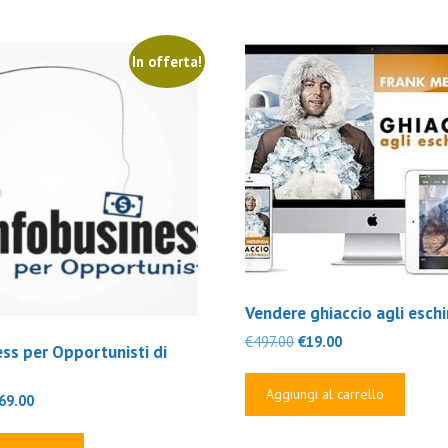
In offerta!
Vendere ghiaccio agli esch
Il
Il
€
497.00
€
19.00
ss per Opportunisti di
prezzo
prezzo
originale
attuale
Aggiungi al carrello
Il
69.00
era:
è:
rezzo
prezzo
€497.00.
€19.00.
riginale
attuale