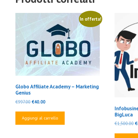
In offerta!
Globo Affiliate Academy – Marketing
Genius
Il
Il
€
997.00
€
40.00
prezzo
prezzo
Infobusine
BigLuca
originale
attuale
Aggiungi al carrello
era:
è:
Il
€
1,500.00
€
€997.00.
€40.00.
p
o