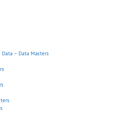
& Data – Data Masters
rs
rs
ters
rs