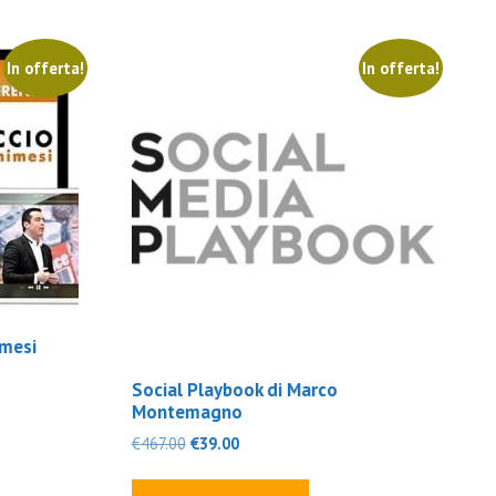
In offerta!
In offerta!
imesi
Social Playbook di Marco
Montemagno
Il
Il
€
467.00
€
39.00
prezzo
prezzo
originale
attuale