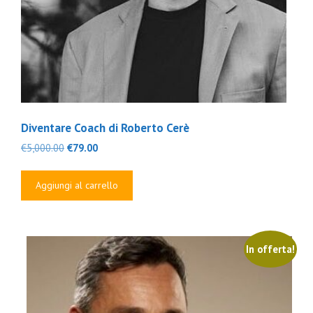
Diventare Coach di Roberto Cerè
Il
Il
€
5,000.00
€
79.00
prezzo
prezzo
originale
attuale
Aggiungi al carrello
era:
è:
€5,000.00.
€79.00.
In offerta!