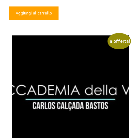
prezzo
prezzo
originale
attuale
Aggiungi al carrello
era:
è:
€597.00.
€39.00.
In offerta!