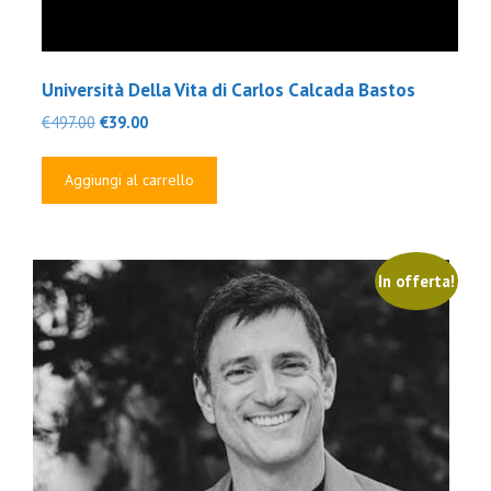
Università Della Vita di Carlos Calcada Bastos
Il
Il
€
497.00
€
39.00
prezzo
prezzo
originale
attuale
Aggiungi al carrello
era:
è:
€497.00.
€39.00.
In offerta!