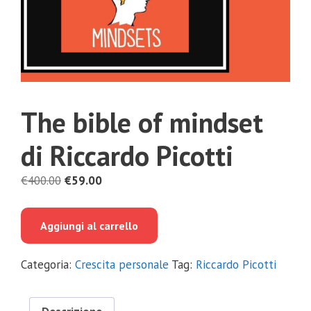
The bible of mindset
di Riccardo Picotti
Il
Il
€
400.00
€
59.00
prezzo
prezzo
originale
attuale
Aggiungi al carrello
era:
è:
€400.00.
€59.00.
Categoria:
Crescita personale
Tag:
Riccardo Picotti