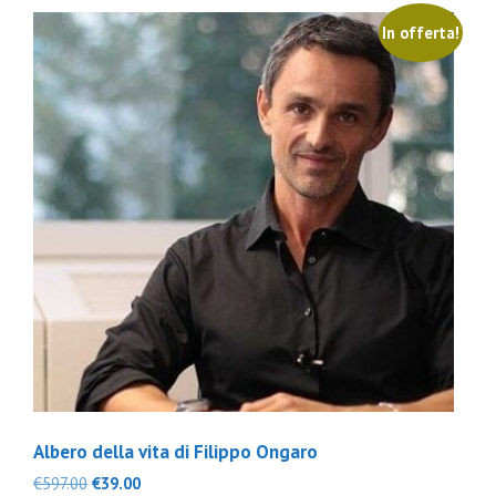
In offerta!
Albero della vita di Filippo Ongaro
Il
Il
€
597.00
€
39.00