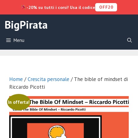
OFF20
-20% su tutti i corsi! Usa il codice
Vai
BigPirata
al
contenuto
Menu
Home
/
Crescita personale
/ The bible of mindset di
Riccardo Picotti
In offerta!