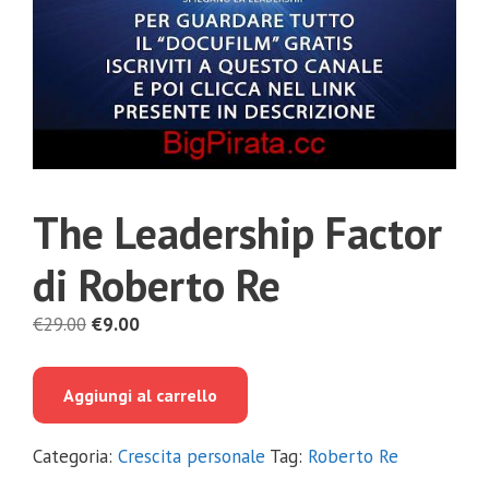
The Leadership Factor
di Roberto Re
Il
Il
€
29.00
€
9.00
prezzo
prezzo
originale
attuale
Aggiungi al carrello
era:
è:
€29.00.
€9.00.
Categoria:
Crescita personale
Tag:
Roberto Re