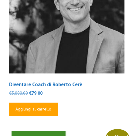
Diventare Coach di Roberto Cerè
Il
Il
€
5,000.00
€
79.00
prezzo
prezzo
originale
attuale
Aggiungi al carrello
era:
è:
€5,000.00.
€79.00.