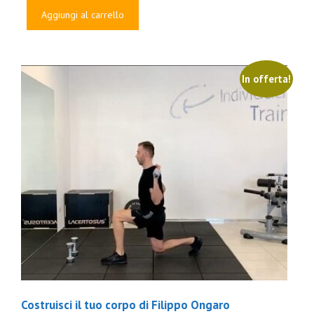
originale
attuale
Aggiungi al carrello
era:
è:
€5,000.00.
€59.00.
In offerta!
Costruisci il tuo corpo di Filippo Ongaro