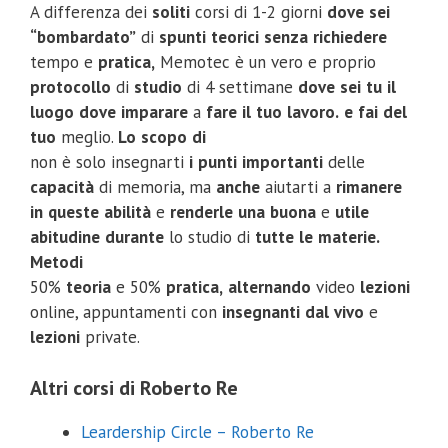
A differenza dei
soliti
corsi di 1-2 giorni
dove
sei
“bombardato”
di
spunti
teorici
senza
richiedere
tempo e
pratica,
Memotec è un vero e proprio
protocollo
di
studio
di 4 settimane
dove
sei
tu
il
luogo
dove
imparare
a
fare
il
tuo
lavoro.
e
fai
del
tuo
meglio.
Lo
scopo
di
non è solo insegnarti
i
punti
importanti
delle
capacità
di memoria, ma
anche
aiutarti a
rimanere
in
queste
abilità
e
renderle
una
buona
e
utile
abitudine
durante
lo studio di
tutte
le
materie.
Metodi
50%
teoria
e 50%
pratica,
alternando
video
lezioni
online, appuntamenti con
insegnanti
dal
vivo
e
lezioni
private.
Altri corsi di Roberto Re
Leardership Circle – Roberto Re