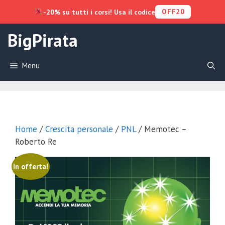
OFF20
-20% su tutti i corsi! Usa il codice
Vai
BigPirata
al
contenuto
Menu
Home
/
Crescita personale
/
PNL
/ Memotec –
Roberto Re
In offerta!