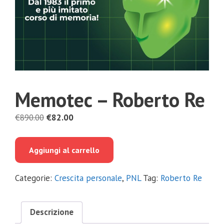
Memotec – Roberto Re
Il
Il
€
890.00
€
82.00
prezzo
prezzo
originale
attuale
Aggiungi al carrello
era:
è:
€890.00.
€82.00.
Categorie:
Crescita personale
,
PNL
Tag:
Roberto Re
Descrizione