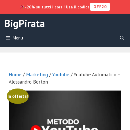
OFF20
-20% su tutti i corsi! Usa il codice
Vai
BigPirata
al
contenuto
Menu
Home
/
Marketing
/
Youtube
/ Youtube Automatico –
Alessandro Berton
In offerta!