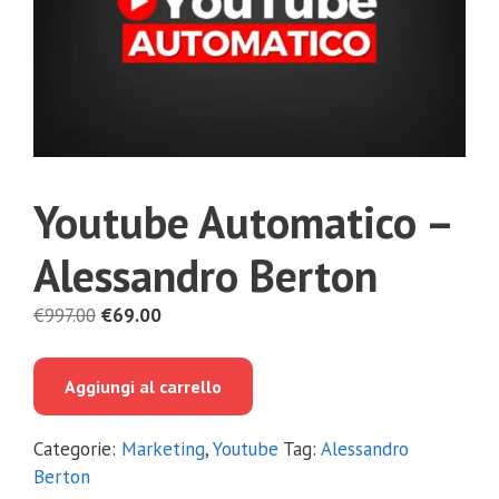
Youtube Automatico –
Alessandro Berton
Il
Il
€
997.00
€
69.00
prezzo
prezzo
originale
attuale
Aggiungi al carrello
era:
è:
€997.00.
€69.00.
Categorie:
Marketing
,
Youtube
Tag:
Alessandro
Berton