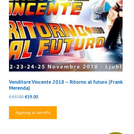
Venditore Vincente 2018 – Ritorno al futuro (Frank
Merenda)
Il
Il
€
497.00
€
59.00
prezzo
prezzo
originale
attuale
Aggiungi al carrello
era:
è:
€497.00.
€59.00.