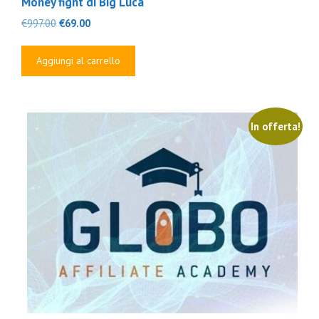
Money fight di Big Luca
Il
Il
€
997.00
€
69.00
prezzo
prezzo
originale
attuale
Aggiungi al carrello
era:
è:
€997.00.
€69.00.
In offerta!