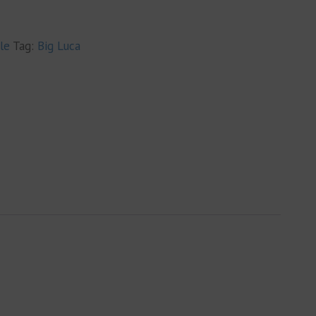
le
Tag:
Big Luca