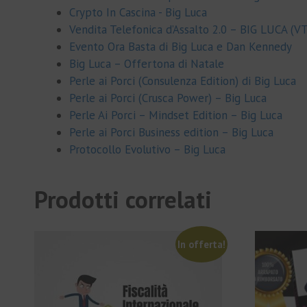
Crypto In Cascina - Big Luca
Vendita Telefonica d’Assalto 2.0 – BIG LUCA (VT
Evento Ora Basta di Big Luca e Dan Kennedy
Big Luca – Offertona di Natale
Perle ai Porci (Consulenza Edition) di Big Luca
Perle ai Porci (Crusca Power) – Big Luca
Perle Ai Porci – Mindset Edition – Big Luca
Perle ai Porci Business edition – Big Luca
Protocollo Evolutivo – Big Luca
Prodotti correlati
In offerta!