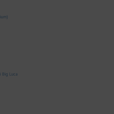
mium)
i Big Luca