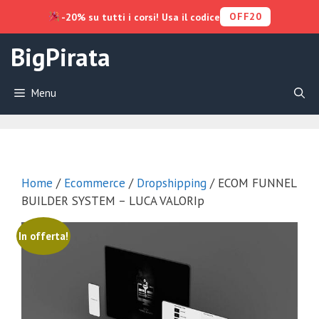
OFF20
-20% su tutti i corsi! Usa il codice
Vai
BigPirata
al
contenuto
Menu
Home
/
Ecommerce
/
Dropshipping
/ ECOM FUNNEL
BUILDER SYSTEM – LUCA VALORIp
In offerta!