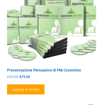
Presentazione Persuasiva di Mik Cosentino
Il
Il
€
997.00
€
79.00
prezzo
prezzo
originale
attuale
Aggiungi al carrello
era:
è:
€997.00.
€79.00.