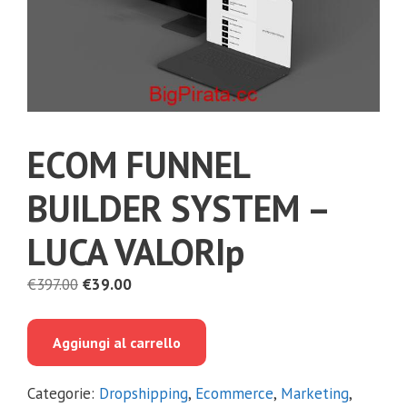
ECOM FUNNEL
BUILDER SYSTEM –
LUCA VALORIp
Il
Il
€
397.00
€
39.00
prezzo
prezzo
originale
attuale
Aggiungi al carrello
era:
è:
€397.00.
€39.00.
Categorie:
Dropshipping
,
Ecommerce
,
Marketing
,