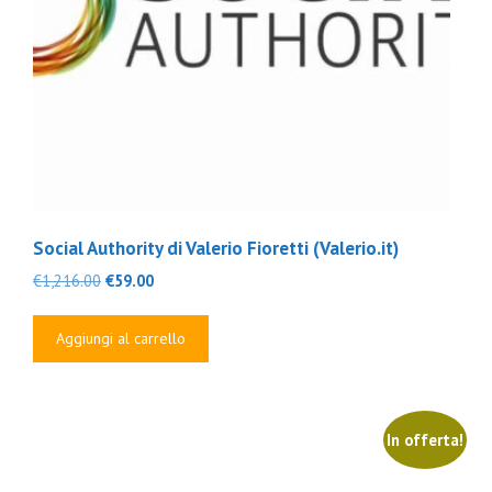
Social Authority di Valerio Fioretti (Valerio.it)
Il
Il
€
1,216.00
€
59.00
prezzo
prezzo
originale
attuale
Aggiungi al carrello
era:
è:
€1,216.00.
€59.00.
In offerta!