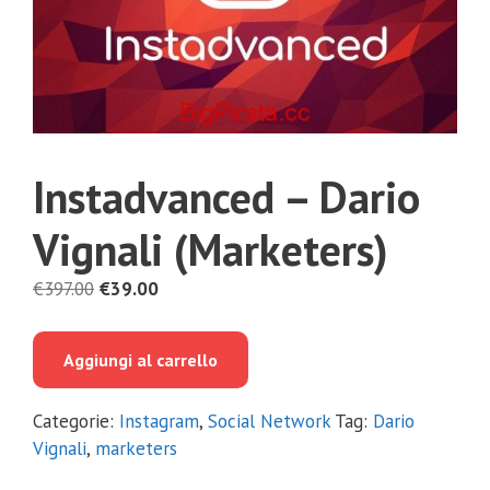
Instadvanced – Dario
Vignali (Marketers)
Il
Il
€
397.00
€
39.00
prezzo
prezzo
originale
attuale
Aggiungi al carrello
era:
è:
€397.00.
€39.00.
Categorie:
Instagram
,
Social Network
Tag:
Dario
Vignali
,
marketers