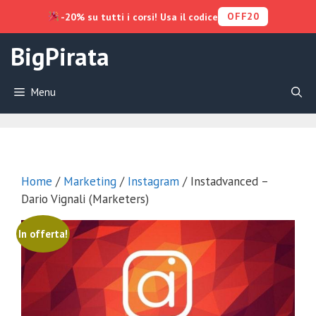
OFF20
-20% su tutti i corsi! Usa il codice
Vai
BigPirata
al
contenuto
Menu
Home
/
Marketing
/
Instagram
/ Instadvanced –
Dario Vignali (Marketers)
In offerta!