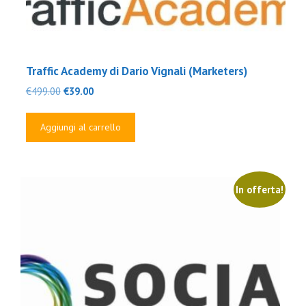
Traffic Academy di Dario Vignali (Marketers)
Il
Il
€
499.00
€
39.00
prezzo
prezzo
originale
attuale
Aggiungi al carrello
era:
è:
€499.00.
€39.00.
In offerta!