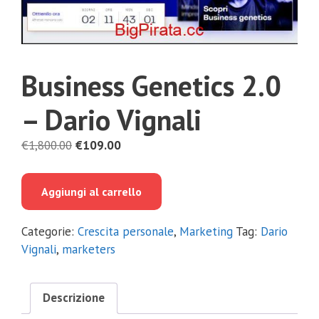
Business Genetics 2.0
– Dario Vignali
Il
Il
€
1,800.00
€
109.00
prezzo
prezzo
originale
attuale
Aggiungi al carrello
era:
è:
€1,800.00.
€109.00.
Categorie:
Crescita personale
,
Marketing
Tag:
Dario
Vignali
,
marketers
Descrizione