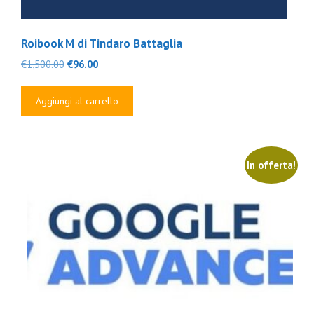
Roibook M di Tindaro Battaglia
Il
Il
€
1,500.00
€
96.00
prezzo
prezzo
originale
attuale
Aggiungi al carrello
era:
è:
€1,500.00.
€96.00.
In offerta!